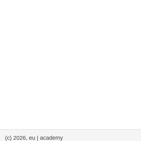
rights, & democracy
maritime & fisheries
migration & integration
nutrition, health & wellbeing
public sector leadership, innovation &
knowledge sharing
transport & infrastructure
(c) 2026, eu | academy