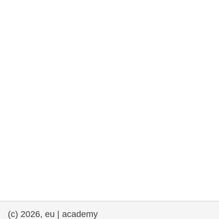
rights, & democracy
maritime & fisheries
migration & integration
nutrition, health & wellbeing
public sector leadership, innovation &
knowledge sharing
transport & infrastructure
(c) 2026, eu | academy