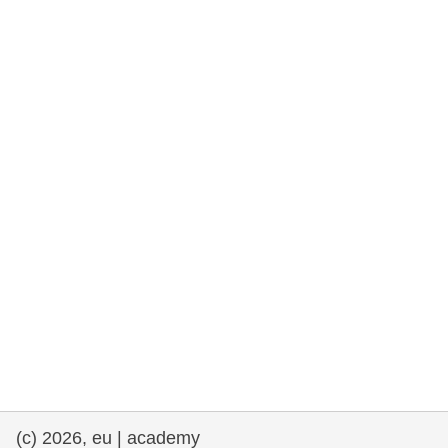
fundamentales, y democracia
marítimo y pesca
migración e integración
nutrición, salud y bienestar
liderazgo, innovación y el intercambio de
conocimientos en el sector público
transporte e infraestructuras
(c) 2026, eu | academy