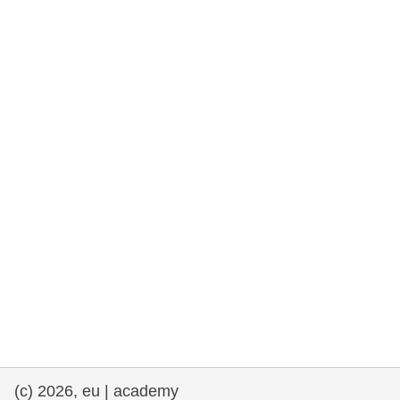
e democracia
assuntos marítimos e política das pescas
migração e integração
nutrição, saúde e bem-estar
liderança do setor público, inovação e
compartilhamento de conhecimento
transporte e infraestrutura
(c) 2026, eu | academy