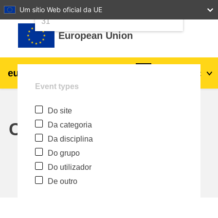
24
25
26
27
28
29
30
Um sítio Web oficial da UE
Ir para o conteúdo principal
31
European Union
eu
|
academy
Entrar
Pt
Event types
Explore by topic:
Do site
agricultura e desenvolvimento rural
Calendar
Da categoria
Da disciplina
crianças e jovens
Do grupo
Do utilizador
cidades, desenvolvimento urbano e
De outro
regional
dados, digital e tecnologia