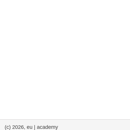
drepturile omului și democrație
maritime si pescuit
migrație și integrare
nutriție, sănătate și bunăstare
leadership în sectorul public, inovare și
schimb de cunoștințe
transport și infrastructură
(c) 2026, eu | academy