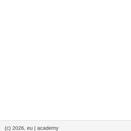
rights, & democracy
maritime & fisheries
migration & integration
nutrition, health & wellbeing
public sector leadership, innovation &
knowledge sharing
transport & infrastructure
(c) 2026, eu | academy