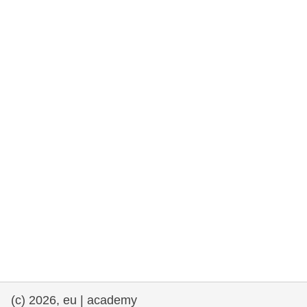
rights, & democracy
maritime & fisheries
migration & integration
nutrition, health & wellbeing
public sector leadership, innovation &
knowledge sharing
Transport und Infrastruktur
(c) 2026, eu | academy