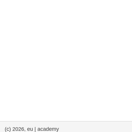
rights, & democracy
maritime & fisheries
migration & integration
nutrition, health & wellbeing
public sector leadership, innovation &
knowledge sharing
transport & infrastructure
(c) 2026, eu | academy