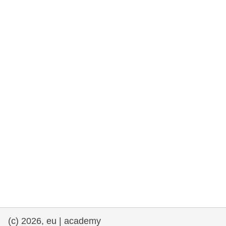
rights, & democracy
maritime & fisheries
migration & integration
nutrition, health & wellbeing
public sector leadership, innovation &
knowledge sharing
transport & infrastructure
(c) 2026, eu | academy