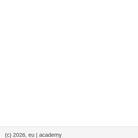
drepturile omului și democrație
maritime si pescuit
migrație și integrare
nutriție, sănătate și bunăstare
leadership în sectorul public, inovare și
schimb de cunoștințe
transport și infrastructură
(c) 2026, eu | academy