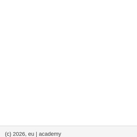
rights, & democracy
maritime & fisheries
migration & integration
nutrition, health & wellbeing
public sector leadership, innovation &
knowledge sharing
transport & infrastructure
(c) 2026, eu | academy