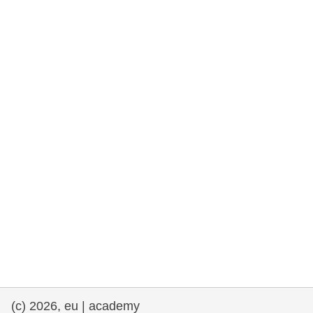
rights, & democracy
maritime & fisheries
migration & integration
nutrition, health & wellbeing
public sector leadership, innovation &
knowledge sharing
Transport und Infrastruktur
(c) 2026, eu | academy