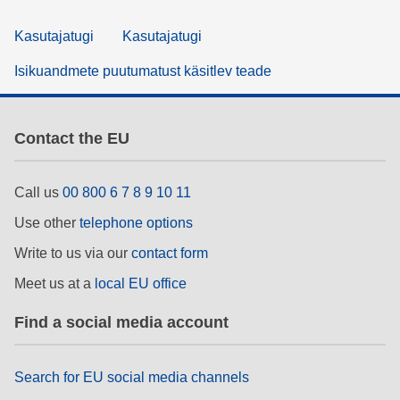
Kasutajatugi
Kasutajatugi
Isikuandmete puutumatust käsitlev teade
Contact the EU
Call us
00 800 6 7 8 9 10 11
Use other
telephone options
Write to us via our
contact form
Meet us at a
local EU office
Find a social media account
Search for EU social media channels