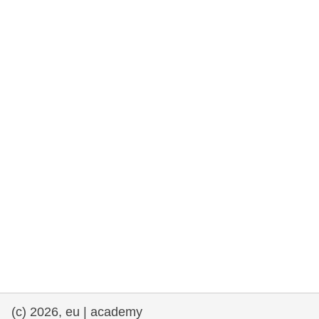
rights, & democracy
maritime & fisheries
migration & integration
nutrition, health & wellbeing
public sector leadership, innovation &
knowledge sharing
transport & infrastructure
(c) 2026, eu | academy