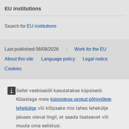
EU institutions
Search for
EU institutions
Last published 06/08/2026
Work for the EU
About this site
Language policy
Legal notice
Cookies
Sellel veebisaidil kasutatakse küpsiseid.
Külastage meie
küpsistega seotud põhimõtete
või klõpsake mis tahes lehekülje
lehekülge
jaluses oleval lingil, et saada lisateavet või
muuta oma eelistusi.