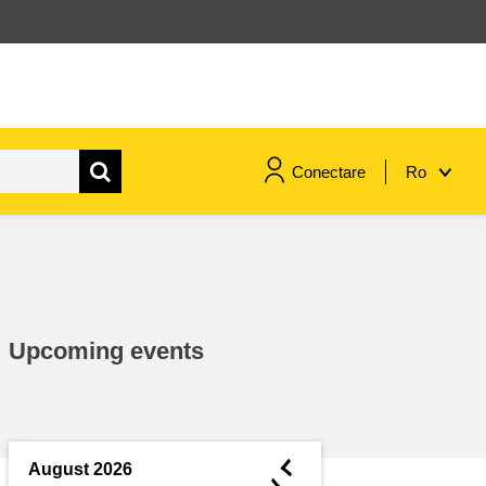
Conectare
Ro
maritime si pescuit
migrație și integrare
Upcoming events
nutriție, sănătate și bunăstare
leadership în sectorul public,
inovare și schimb de cunoștințe
◄
August 2026