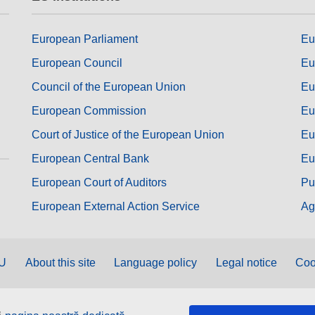
European Parliament
Eu
European Council
Eu
Council of the European Union
Eu
European Commission
Eu
Court of Justice of the European Union
Eu
European Central Bank
Eu
European Court of Auditors
Pu
European External Action Service
Ag
EU
About this site
Language policy
Legal notice
Coo