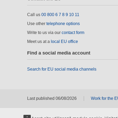
Call us
00 800 6 7 8 9 10 11
Use other
telephone options
Write to us via our
contact form
Meet us at a
local EU office
Find a social media account
Search for EU social media channels
Last published 06/08/2026
Work for the 