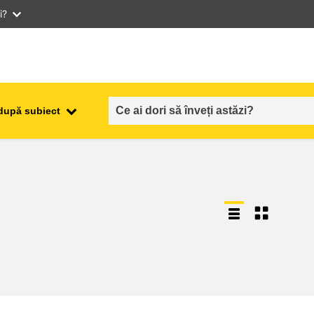
i?
după subiect
ocuparea forţei de muncă,
ala
comerţul şi economia
food safety & security
fragilitate, situații de criză și
reziliență
gen, inegalitate și incluziune