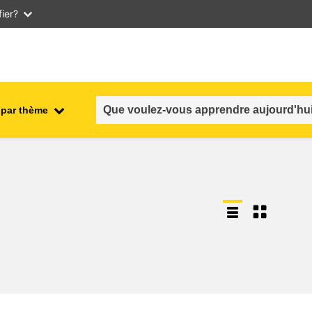
ier?
 par thème
nt
emploi, commerce et économie
salubrité et sécurité alimentaire
n et
fragilité, situations de crise &
résilience
genre, inégalité et inclusion