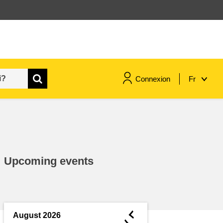
Connexion
Fr
maritime & pêche
migration et intégration
Upcoming events
nutrition, santé & bien-être
leadership du secteur public,
innovation et partage des
◄
August 2026
connaissances