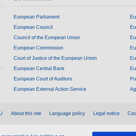
European Parliament
Eu
European Council
Eu
Council of the European Union
Eu
European Commission
Eu
Court of Justice of the European Union
Eu
European Central Bank
Eu
European Court of Auditors
Pu
European External Action Service
Ag
EU
About this site
Language policy
Legal notice
Coo