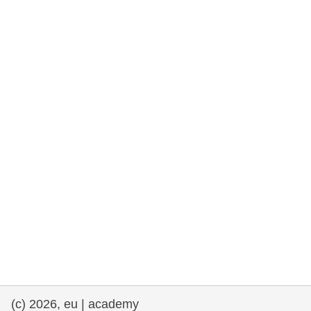
rights, & democracy
maritime & fisheries
migration & integration
nutrition, health & wellbeing
public sector leadership, innovation &
knowledge sharing
transport & infrastructure
(c) 2026, eu | academy