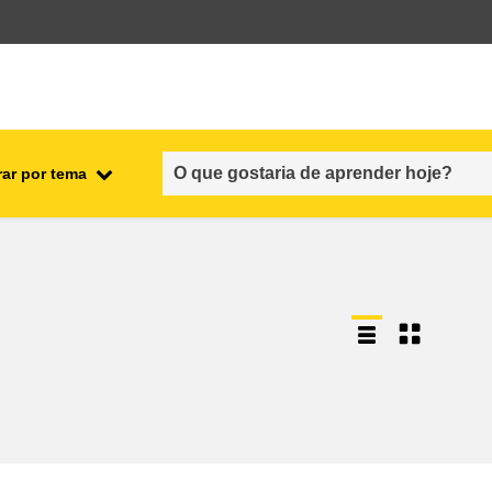
rar por tema
nto
emprego, comércio e economia
cadeia alimentar e segurança
alimentar
fragilidade, situações de crise e
resiliência
gênero, desigualdade e inclusão