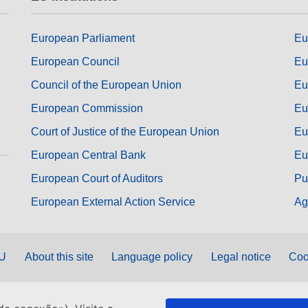
European Parliament
Eu
European Council
Eu
Council of the European Union
Eu
European Commission
Eu
Court of Justice of the European Union
Eu
European Central Bank
Eu
European Court of Auditors
Pu
European External Action Service
Ag
EU
About this site
Language policy
Legal notice
Coo