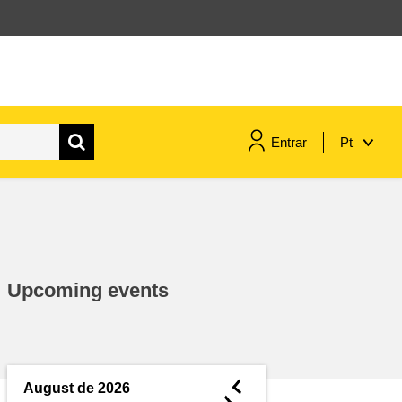
Entrar
Pt
assuntos marítimos e política das
pescas
migração e integração
Upcoming events
nutrição, saúde e bem-estar
liderança do setor público,
inovação e compartilhamento de
◄
August de 2026
conhecimento