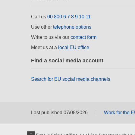
Call us
00 800 6 7 8 9 10 11
Use other
telephone options
Write to us via our
contact form
Meet us at a
local EU office
Find a social media account
Search for EU social media channels
Last published 07/08/2026
Work for the 