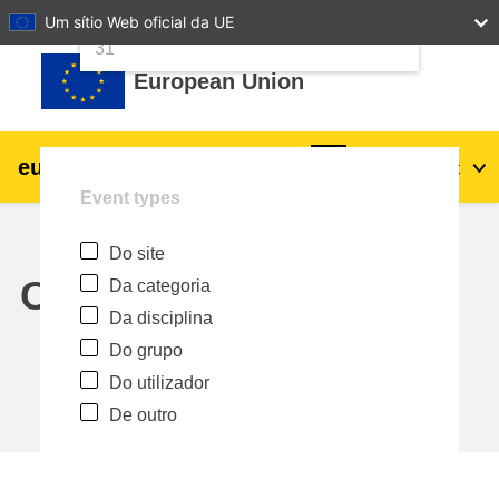
24
25
26
27
28
29
30
Um sítio Web oficial da UE
Ir para o conteúdo principal
31
European Union
eu
|
academy
Entrar
Pt
Event types
Explore by topic:
Do site
agricultura e desenvolvimento rural
Calendar
Da categoria
Da disciplina
crianças e jovens
Do grupo
Do utilizador
cidades, desenvolvimento urbano e
De outro
regional
dados, digital e tecnologia