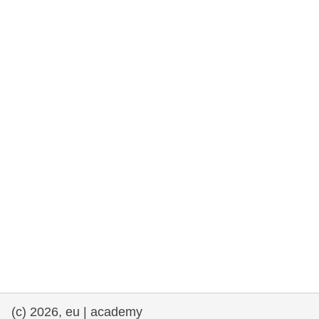
e democracia
assuntos marítimos e política das pescas
migração e integração
nutrição, saúde e bem-estar
liderança do setor público, inovação e
compartilhamento de conhecimento
transporte e infraestrutura
(c) 2026, eu | academy