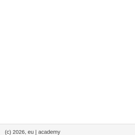
rights, & democracy
maritime & fisheries
migration & integration
nutrition, health & wellbeing
public sector leadership, innovation &
knowledge sharing
transport & infrastructure
(c) 2026, eu | academy