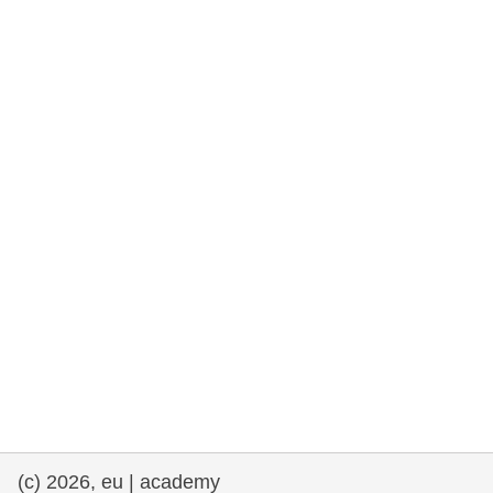
rights, & democracy
maritime & fisheries
migration & integration
nutrition, health & wellbeing
public sector leadership, innovation &
knowledge sharing
Transport und Infrastruktur
(c) 2026, eu | academy