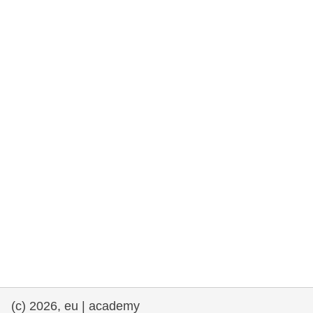
et démocratie
maritime & pêche
migration et intégration
nutrition, santé & bien-être
leadership du secteur public, innovation et
partage des connaissances
transport et infrastructure
(c) 2026, eu | academy