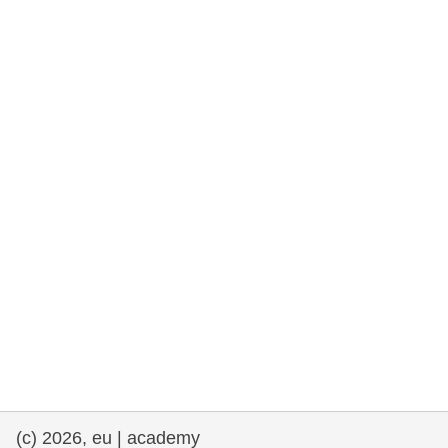
rights, & democracy
maritime & fisheries
migration & integration
nutrition, health & wellbeing
public sector leadership, innovation &
knowledge sharing
transport & infrastructure
(c) 2026, eu | academy