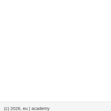
rights, & democracy
maritime & fisheries
migration & integration
nutrition, health & wellbeing
public sector leadership, innovation &
knowledge sharing
transport & infrastructure
(c) 2026, eu | academy