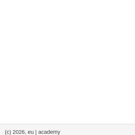
rights, & democracy
maritime & fisheries
migration & integration
nutrition, health & wellbeing
public sector leadership, innovation &
knowledge sharing
transport & infrastructure
(c) 2026, eu | academy