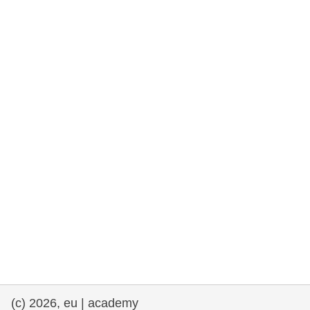
rights, & democracy
maritime & fisheries
migration & integration
nutrition, health & wellbeing
public sector leadership, innovation &
knowledge sharing
transport & infrastructure
(c) 2026, eu | academy