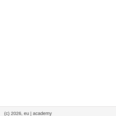
rights, & democracy
maritime & fisheries
migration & integration
nutrition, health & wellbeing
public sector leadership, innovation &
knowledge sharing
transport & infrastructure
(c) 2026, eu | academy