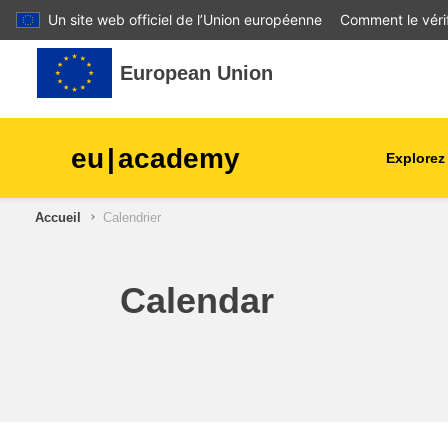
Un site web officiel de l’Union européenne
Comment le vérif
Passer au contenu principal
European Union
eu
|
academy
Explorez
agriculture et développeme
Accueil
Calendrier
rural
enfants et jeunes
Calendar
villes, développement urbai
régional
données, numérique et
technologie