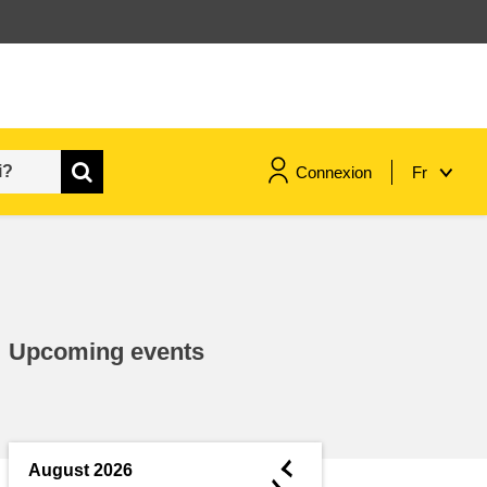
Connexion
Fr
maritime & pêche
migration et intégration
Upcoming events
nutrition, santé & bien-être
leadership du secteur public,
innovation et partage des
◄
August 2026
connaissances