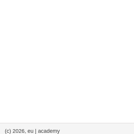
et démocratie
maritime & pêche
migration et intégration
nutrition, santé & bien-être
leadership du secteur public, innovation et
partage des connaissances
transport et infrastructure
(c) 2026, eu | academy