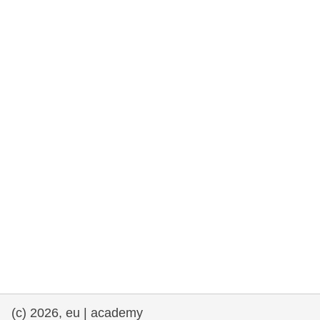
democrazia
marittimo e pesca
migrazione e integrazione
nutrizione, salute e benessere
leadership del settore pubblico,
innovazione e condivisione delle
conoscenze
trasporti e infrastrutture
(c) 2026, eu | academy