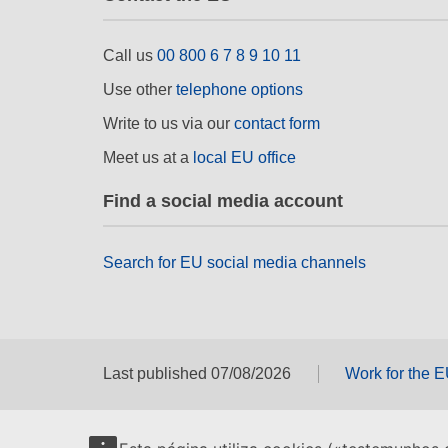
Call us
00 800 6 7 8 9 10 11
Use other
telephone options
Write to us via our
contact form
Meet us at a
local EU office
Find a social media account
Search for EU social media channels
Last published 07/08/2026
Work for the 