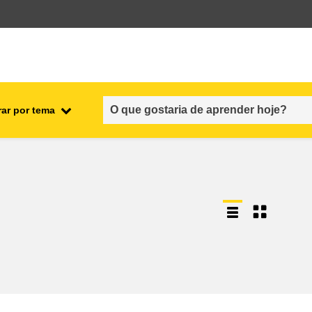
rar por tema
nto
emprego, comércio e economia
cadeia alimentar e segurança
alimentar
fragilidade, situações de crise e
resiliência
gênero, desigualdade e inclusão