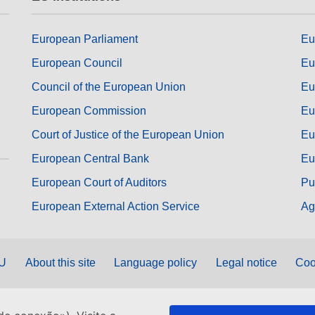
European Parliament
Eu
European Council
Eu
Council of the European Union
Eu
European Commission
Eu
Court of Justice of the European Union
Eu
European Central Bank
Eu
European Court of Auditors
Pu
European External Action Service
Ag
EU
About this site
Language policy
Legal notice
Coo