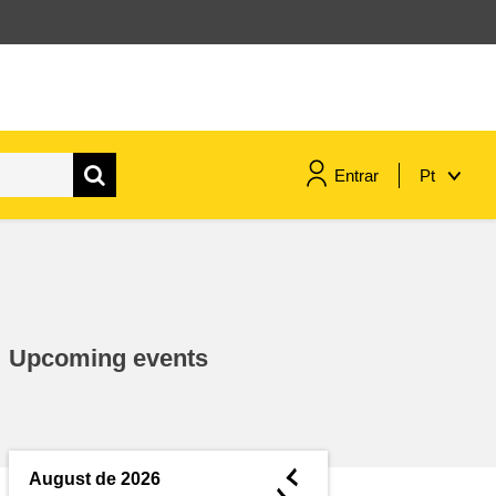
Entrar
Pt
assuntos marítimos e política das
pescas
migração e integração
Upcoming events
nutrição, saúde e bem-estar
liderança do setor público,
inovação e compartilhamento de
◄
August de 2026
conhecimento