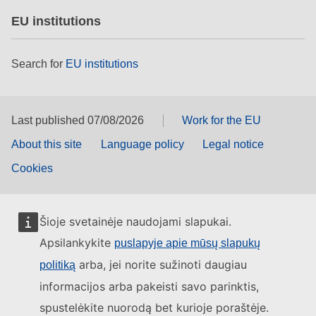
EU institutions
Search for
EU institutions
Last published 07/08/2026
Work for the EU
About this site
Language policy
Legal notice
Cookies
Šioje svetainėje naudojami slapukai.
Apsilankykite
puslapyje apie mūsų slapukų
arba, jei norite sužinoti daugiau
politiką
informacijos arba pakeisti savo parinktis,
spustelėkite nuorodą bet kurioje poraštėje.