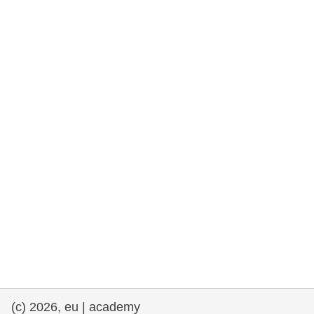
rights, & democracy
maritime & fisheries
migration & integration
nutrition, health & wellbeing
public sector leadership, innovation &
knowledge sharing
transport & infrastructure
(c) 2026, eu | academy