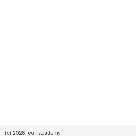
rights, & democracy
maritime & fisheries
migration & integration
nutrition, health & wellbeing
public sector leadership, innovation &
knowledge sharing
Transport und Infrastruktur
(c) 2026, eu | academy