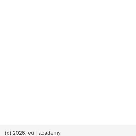
rights, & democracy
maritime & fisheries
migration & integration
nutrition, health & wellbeing
public sector leadership, innovation &
knowledge sharing
transport & infrastructure
(c) 2026, eu | academy