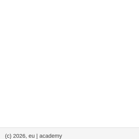
rights, & democracy
maritime & fisheries
migration & integration
nutrition, health & wellbeing
public sector leadership, innovation &
knowledge sharing
transport & infrastructure
(c) 2026, eu | academy