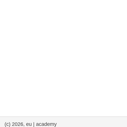
drepturile omului și democrație
maritime si pescuit
migrație și integrare
nutriție, sănătate și bunăstare
leadership în sectorul public, inovare și
schimb de cunoștințe
transport și infrastructură
(c) 2026, eu | academy