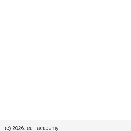
democrazia
marittimo e pesca
migrazione e integrazione
nutrizione, salute e benessere
leadership del settore pubblico,
innovazione e condivisione delle
conoscenze
trasporti e infrastrutture
(c) 2026, eu | academy