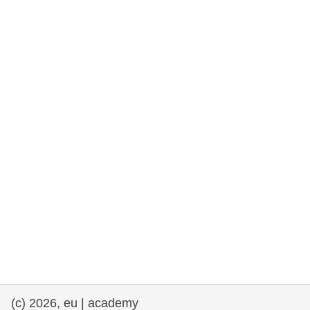
drepturile omului și democrație
maritime si pescuit
migrație și integrare
nutriție, sănătate și bunăstare
leadership în sectorul public, inovare și
schimb de cunoștințe
transport și infrastructură
(c) 2026, eu | academy