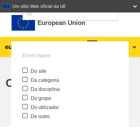
24
25
26
27
28
29
30
Um sítio Web oficial da UE
Ir para o conteúdo principal
31
European Union
eu
|
academy
Entrar
Pt
Event types
Explore by topic:
Do site
agricultura e desenvolvimento rural
Calendar
Da categoria
Da disciplina
crianças e jovens
Do grupo
Do utilizador
cidades, desenvolvimento urbano e
De outro
regional
dados, digital e tecnologia