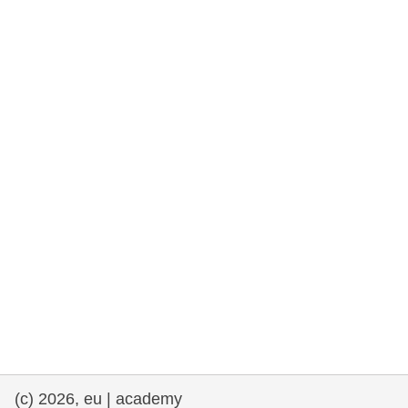
e democracia
assuntos marítimos e política das pescas
migração e integração
nutrição, saúde e bem-estar
liderança do setor público, inovação e
compartilhamento de conhecimento
transporte e infraestrutura
(c) 2026, eu | academy