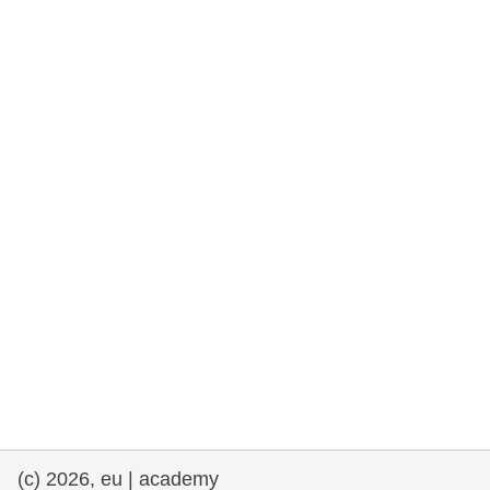
rights, & democracy
maritime & fisheries
migration & integration
nutrition, health & wellbeing
public sector leadership, innovation &
knowledge sharing
transport & infrastructure
(c) 2026, eu | academy