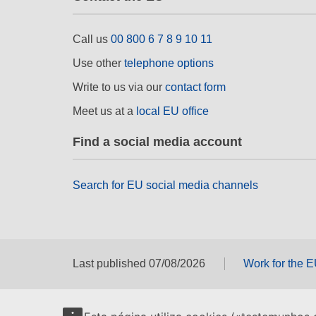
Call us
00 800 6 7 8 9 10 11
Use other
telephone options
Write to us via our
contact form
Meet us at a
local EU office
Find a social media account
Search for EU social media channels
Last published 07/08/2026
Work for the 