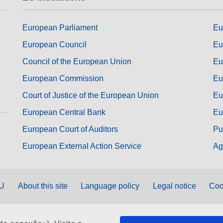
European Parliament
Eu
European Council
Eu
Council of the European Union
Eu
European Commission
Eu
Court of Justice of the European Union
Eu
European Central Bank
Eu
European Court of Auditors
Pu
European External Action Service
Ag
EU
About this site
Language policy
Legal notice
Coo