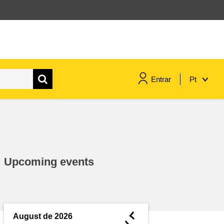
Entrar
Pt
assuntos marítimos e política das
pescas
migração e integração
Upcoming events
nutrição, saúde e bem-estar
liderança do setor público,
inovação e compartilhamento de
◄
August de 2026
conhecimento