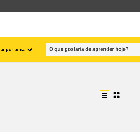
rar por tema
nto
emprego, comércio e economia
cadeia alimentar e segurança
alimentar
fragilidade, situações de crise e
resiliência
gênero, desigualdade e inclusão