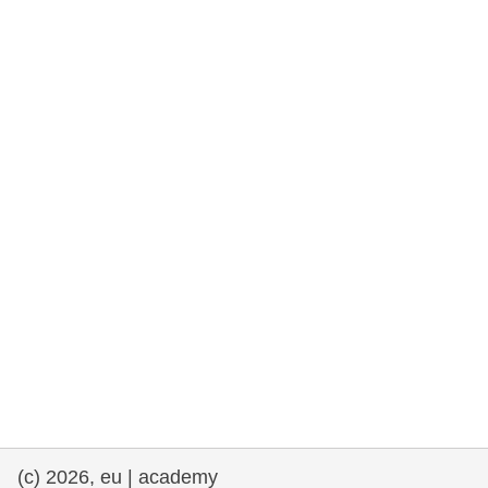
drepturile omului și democrație
maritime si pescuit
migrație și integrare
nutriție, sănătate și bunăstare
leadership în sectorul public, inovare și
schimb de cunoștințe
transport și infrastructură
(c) 2026, eu | academy