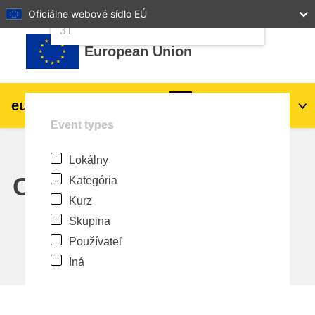
24
25
26
27
28
29
30
Oficiálne webové sídlo EÚ
Preskočiť na hlavný obsah
31
European Union
eu
|
academy
Prihlásiť sa
Sk
Event types
Explore by topic:
Lokálny
agriculture & rural development
Calendar
Kategória
Kurz
children & youth
Skupina
Používateľ
cities, urban & regional development
Iná
data, digital & technology