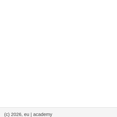
rights, & democracy
maritime & fisheries
migration & integration
nutrition, health & wellbeing
public sector leadership, innovation &
knowledge sharing
transport & infrastructure
(c) 2026, eu | academy