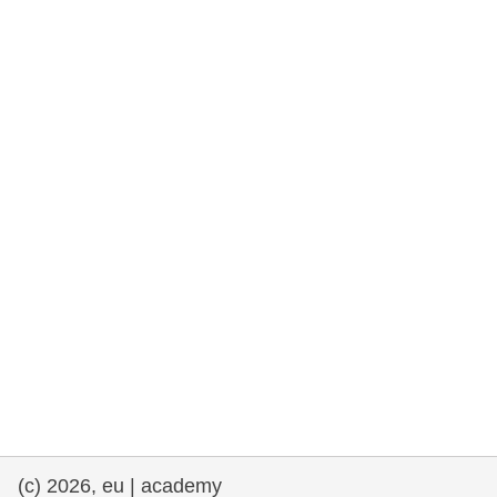
та права людини та демократія
морське судноплавство та рибальство
міграція та інтеграція
харчування, здоров'я та добробут
лідерство в державному секторі,
інновації та обмін знаннями
Транспорт та інфраструктура
(c) 2026, eu | academy