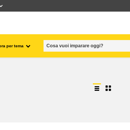
ora per tema
occupazione, commercio ed
economia
sicurezza e protezione alimentare
fragilità, situazioni di crisi e
ionale
resilienza
genere, disuguaglianza e
inclusione