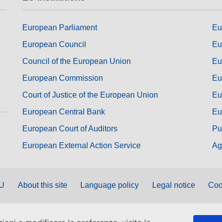
European Parliament
Eu
European Council
Eu
Council of the European Union
Eu
European Commission
Eu
Court of Justice of the European Union
Eu
European Central Bank
Eu
European Court of Auditors
Pu
European External Action Service
Ag
EU
About this site
Language policy
Legal notice
Coo