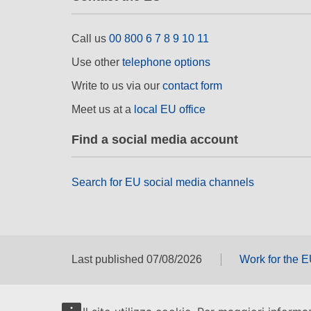
Call us
00 800 6 7 8 9 10 11
Use other
telephone options
Write to us via our
contact form
Meet us at a
local EU office
Find a social media account
Search for EU social media channels
Last published 07/08/2026
Work for the 