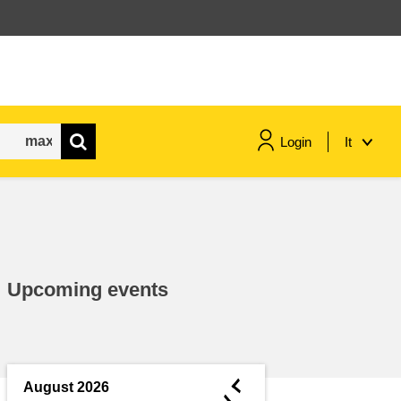
Login
It
marittimo e pesca
migrazione e integrazione
Upcoming events
nutrizione, salute e benessere
leadership del settore pubblico,
innovazione e condivisione delle
◄
August 2026
conoscenze