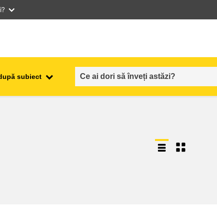
i?
după subiect
ocuparea forţei de muncă,
ala
comerţul şi economia
food safety & security
fragilitate, situații de criză și
reziliență
gen, inegalitate și incluziune