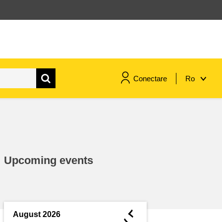
Conectare
Ro
maritime si pescuit
migrație și integrare
Upcoming events
nutriție, sănătate și bunăstare
leadership în sectorul public,
inovare și schimb de cunoștințe
◄
August 2026