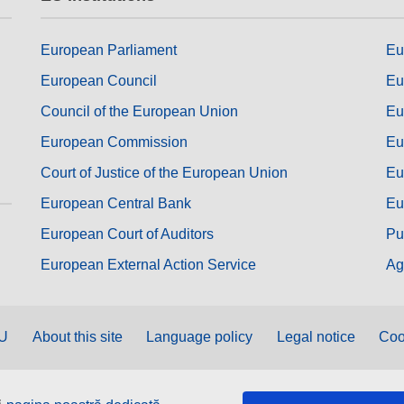
European Parliament
Eu
European Council
Eu
Council of the European Union
Eu
European Commission
Eu
Court of Justice of the European Union
Eu
European Central Bank
Eu
European Court of Auditors
Pu
European External Action Service
Ag
EU
About this site
Language policy
Legal notice
Coo