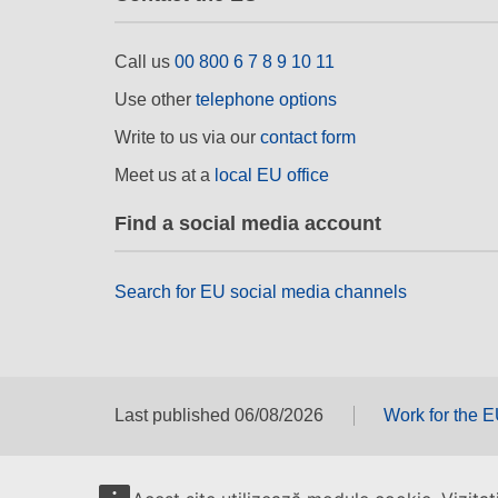
Call us
00 800 6 7 8 9 10 11
Use other
telephone options
Write to us via our
contact form
Meet us at a
local EU office
Find a social media account
Search for EU social media channels
Last published 06/08/2026
Work for the 