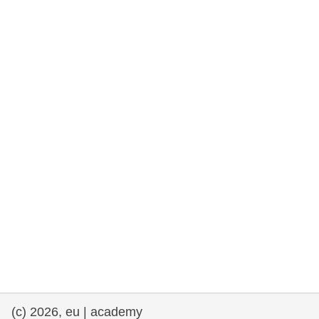
rights, & democracy
maritime & fisheries
migration & integration
nutrition, health & wellbeing
public sector leadership, innovation &
knowledge sharing
transport & infrastructure
(c) 2026, eu | academy