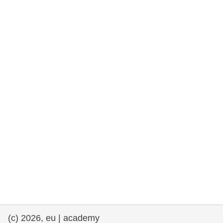
rights, & democracy
maritime & fisheries
migration & integration
nutrition, health & wellbeing
public sector leadership, innovation &
knowledge sharing
transport & infrastructure
(c) 2026, eu | academy