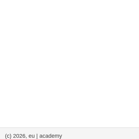
democrazia
marittimo e pesca
migrazione e integrazione
nutrizione, salute e benessere
leadership del settore pubblico,
innovazione e condivisione delle
conoscenze
trasporti e infrastrutture
(c) 2026, eu | academy