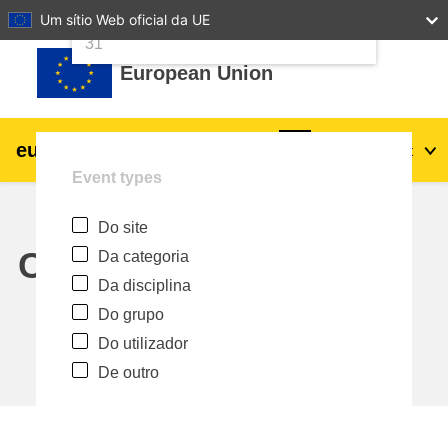
24
25
26
27
28
29
30
Um sítio Web oficial da UE
Ir para o conteúdo principal
31
European Union
eu
|
academy
Entrar
Pt
Event types
Explore by topic:
Do site
agricultura e desenvolvimento rural
Calendar
Da categoria
Da disciplina
crianças e jovens
Do grupo
Do utilizador
cidades, desenvolvimento urbano e
De outro
regional
dados, digital e tecnologia