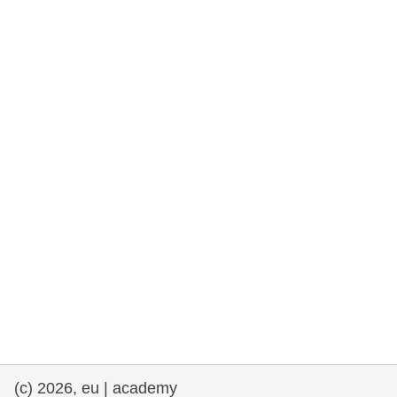
e democracia
assuntos marítimos e política das pescas
migração e integração
nutrição, saúde e bem-estar
liderança do setor público, inovação e
compartilhamento de conhecimento
transporte e infraestrutura
(c) 2026, eu | academy