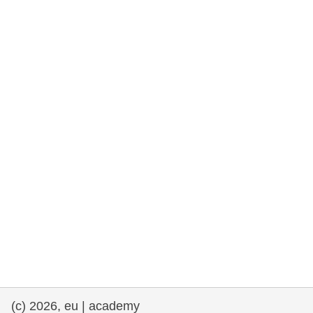
rights, & democracy
maritime & fisheries
migration & integration
nutrition, health & wellbeing
public sector leadership, innovation &
knowledge sharing
transport & infrastructure
(c) 2026, eu | academy